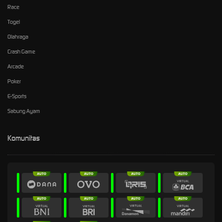
Race
Togel
Olahraga
Crash Game
Arcade
Poker
E-Sports
Sabung Ayam
Komunitas