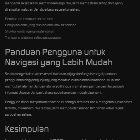
mengenali akses resmi, memahami fungsi fitur, serta memastikan setiap data yang
ditampilkan relevan dan diperbarui secara konsisten.
Pembaruan informasi secara rutin
Penyajian data yang relevan dan tidak berlebihan
Struktur konten yang mudah diikuti
Transparansi dalam setiap penyesuaian
Panduan Pengguna untuk
Navigasi yang Lebih Mudah
Selain menyediakan akses resmi, halaman ini juga berfungsi sebagai panduan
penggunaan bagi pengunjung yang membutuhkan arahan tambahan. Mulai dari
membuka halaman dengan lebih stabil hingga memahami pembaruan fitur, seluruh
informasi disusun dengan bahasa sederhana dan mudah dipahami.
Pengguna dapat menjadikan halaman ini sebagai referensi untuk mengetahui jalur akses
terstabil, memahami fitur terbaru, serta memperoleh arahan tambahan ketika terjadi
perubahan sistem.
Kesimpulan