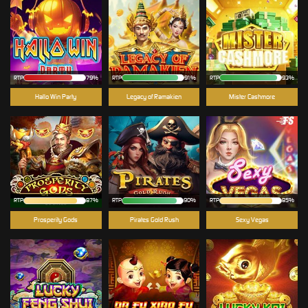
RTP
79%
RTP
91%
RTP
93%
Hallo Win Party
Legacy of Ramakien
Mister Cashmore
RTP
87%
RTP
90%
RTP
85%
Prosperity Gods
Pirates Gold Rush
Sexy Vegas