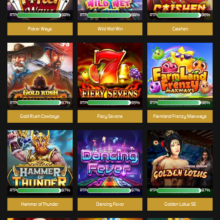
RTP
98%
RTP
98%
RTP
96%
Poker Ways
Wild Wet Win
Caishen
RTP
97%
RTP
95%
RTP
96%
Gold Rush Cowboys
Fiery Sevens
Farmland Frenzy Maxways
RTP
97%
RTP
97%
RTP
97%
Hammer of Thunder
Dancing Fever
Golden Lotus SE