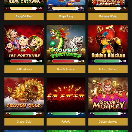
RTP
85%
RTP
89%
RTP
87%
Baby Cai Shen
Sugar Party
Princess Wang
RTP
83%
RTP
83%
RTP
94%
168 Fortunes
Double Fortune
Golden Chicken
RTP
90%
RTP
93%
RTP
91%
Dragon Gold
FaFaFa
Golden Monkey