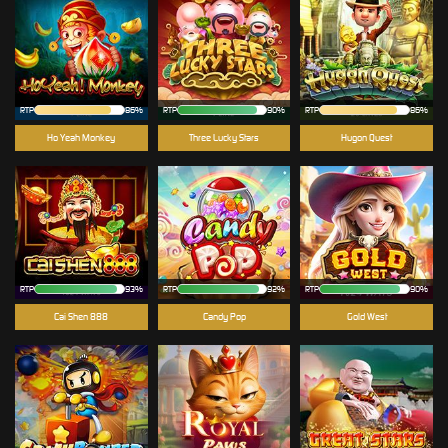
RTP
86%
RTP
90%
RTP
86%
Ho Yeah Monkey
Three Lucky Stars
Hugon Quest
RTP
93%
RTP
92%
RTP
90%
Cai Shen 888
Candy Pop
Gold West