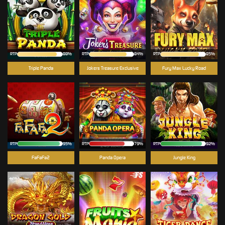
RTP
88%
RTP
84%
RTP
85%
Triple Panda
Jokers Treasure Exclusive
Fury Max Lucky Road
RTP
95%
RTP
79%
RTP
92%
FaFaFa2
Panda Opera
Jungle King