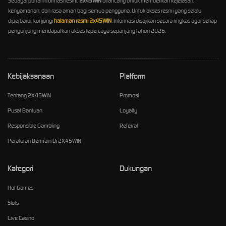
Sebagai portal informasi resmi,
2x45WIN
dirancang untuk memberikan kejelasan,
kenyamanan, dan rasa aman bagi semua pengguna. Untuk akses resmi yang selalu
diperbarui, kunjungi
halaman resmi 2x45WIN
. Informasi disajikan secara ringkas agar setiap
pengunjung mendapatkan akses tepercaya sepanjang tahun 2026.
Kebijaksanaan
Platform
Tentang 2X45WIN
Promosi
Pusat Bantuan
Loyalty
Responsible Gambling
Referral
Peraturan Bermain Di 2X45WIN
Kategori
Dukungan
Hot Games
Slots
Live Casino