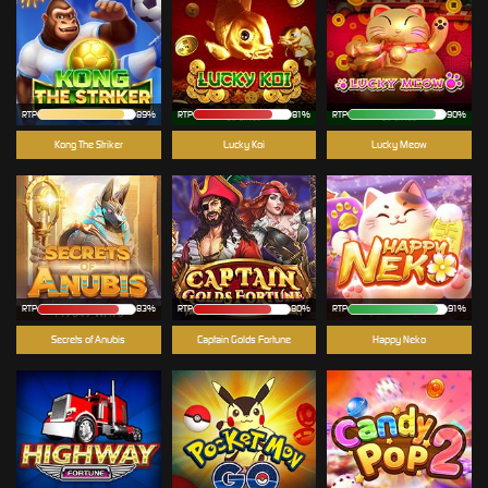
RTP
89%
RTP
81%
RTP
90%
Kong The Striker
Lucky Koi
Lucky Meow
RTP
83%
RTP
80%
RTP
91%
Secrets of Anubis
Captain Golds Fortune
Happy Neko