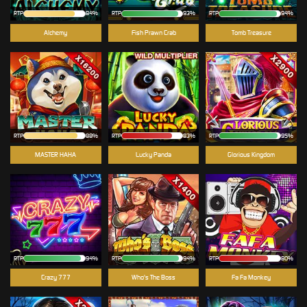
RTP
84%
RTP
93%
RTP
94%
Alchemy
Fish Prawn Crab
Tomb Treasure
RTP
88%
RTP
83%
RTP
95%
MASTER HAHA
Lucky Panda
Glorious Kingdom
RTP
94%
RTP
94%
RTP
80%
Crazy 777
Who's The Boss
Fa Fa Monkey