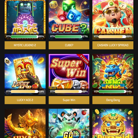
RTP
96%
RTP
97%
RTP
88%
MYSTIC LEGEND 2
CUBE?
CAISHEN-LUCKY SPREAD
RTP
89%
RTP
88%
RTP
94%
LUCKY ACE 2
Super Win
Deng Deng