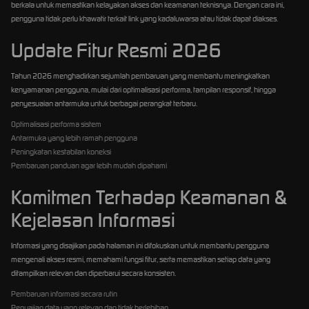
berkala untuk memastikan kelayakan akses dan keamanan teknisnya. Dengan cara ini,
pengguna tidak perlu khawatir terkait link yang kadaluwarsa atau tidak dapat diakses.
Update Fitur Resmi 2026
Tahun 2026 menghadirkan sejumlah pembaruan yang membantu meningkatkan
kenyamanan pengguna, mulai dari optimalisasi performa, tampilan responsif, hingga
penyesuaian antarmuka untuk berbagai perangkat terbaru.
Optimalisasi performa sistem
Antarmuka yang lebih ramah pengguna
Peningkatan kestabilan koneksi
Pembaruan panduan agar lebih mudah dipahami
Komitmen Terhadap Keamanan &
Kejelasan Informasi
Informasi yang disajikan pada halaman ini difokuskan untuk membantu pengguna
mengenali akses resmi, memahami fungsi fitur, serta memastikan setiap data yang
ditampilkan relevan dan diperbarui secara konsisten.
Pembaruan informasi secara rutin
Penyajian data yang relevan dan tidak berlebihan