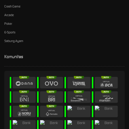
Crash Game
Arcade
Poker
E-Sports
Sabung Ayam
Komunitas