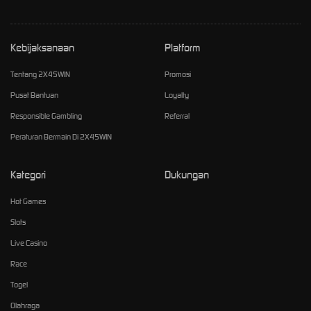
Kebijaksanaan
Platform
Tentang 2X45WIN
Promosi
Pusat Bantuan
Loyalty
Responsible Gambling
Referral
Peraturan Bermain Di 2X45WIN
Kategori
Dukungan
Hot Games
Slots
Live Casino
Race
Togel
Olahraga