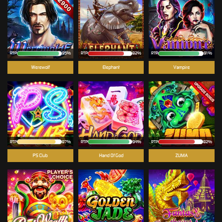
RTP
95%
RTP
82%
RTP
91%
Werewolf
Elephant
Vampire
RTP
87%
RTP
94%
RTP
82%
PS Club
Hand Of God
ZUMA