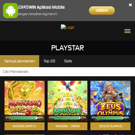
×
2X45WIN Aplikasi Mobile
UNDUH
Jangan tampilkan lagi hari ini
PLAYSTAR
Semua permainan
Top 20
Slots
RTP
96%
RTP
97%
RTP
98%
MAHJONG WAYS 3+
MAHJONG：ORIGIN
ZEUS OF OLYMPUS