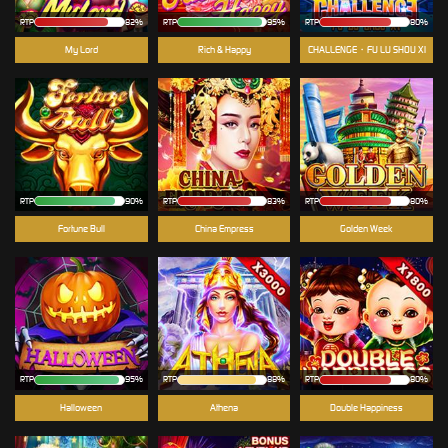
RTP
82%
RTP
95%
RTP
80%
My Lord
Rich & Happy
CHALLENGE・FU LU SHOU XI
RTP
90%
RTP
83%
RTP
80%
Fortune Bull
China Empress
Golden Week
RTP
95%
RTP
88%
RTP
80%
Halloween
Athena
Double Happiness