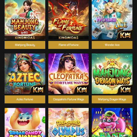
Mahjong Beauty
Flame of Fortune
Wonder Ace
Aztec Fortune
Cleopatra's Fortune Ways
Mahjong Dragon Ways