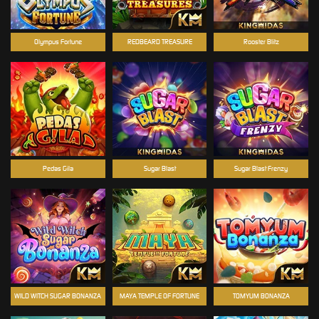
Olympus Fortune
REDBEARD TREASURE
Rooster Blitz
Pedas Gila
Sugar Blast
Sugar Blast Frenzy
WILD WITCH SUGAR BONANZA
MAYA TEMPLE OF FORTUNE
TOMYUM BONANZA