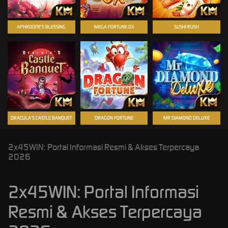
APHRODITE’S BLESSING
MEGA FORTUNE OX
SUSHI RUSH
DRACULA’S CASTLE BANQUET
DRAGON FORTUNE
MR DIAMOND DELUXE
2x45WIN: Portal Informasi Resmi & Akses Terpercaya
2026
2x45WIN: Portal Informasi
Resmi & Akses Terpercaya