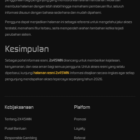
penggunaan bagi pengunjung yang membutuhkan arahan tambahan. Mulai dari
membuka halaman dengan lebih stabil hingga memahami pembaruan fitur, seluruh
informasi disusun dengan bahasa sederhana dan mudah dipahami.
Pengguna dapat menjadikan halaman ini sebagai referensi untuk mengetahui jalur akses
terstabil, memahami fitur terbaru, serta memperoleh arahan tambahan ketika terjadi
perubahan sistem.
Kesimpulan
Sebagai portal informasi resmi,
2x45WIN
dirancang untuk memberikan kejelasan,
kenyamanan, dan rasa aman bagi semua pengguna. Untuk akses resmi yang selalu
diperbarui, kunjungi
halaman resmi 2x45WIN
. Informasi disajikan secara ringkas agar setiap
pengunjung mendapatkan akses tepercaya sepanjang tahun 2026.
Kebijaksanaan
Platform
Tentang 2X45WIN
Promosi
Pusat Bantuan
Loyalty
Responsible Gambling
Referral