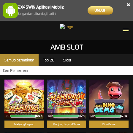
×
2X45WIN Aplikasi Mobile
UNDUH
Jangan tampilkan lagi hari ini
AMB SLOT
Semua permainan
Top 20
Slots
RTP
95%
RTP
98%
RTP
97%
Mahjong Legend
Mahjong Legend Xmas
Dino Gems