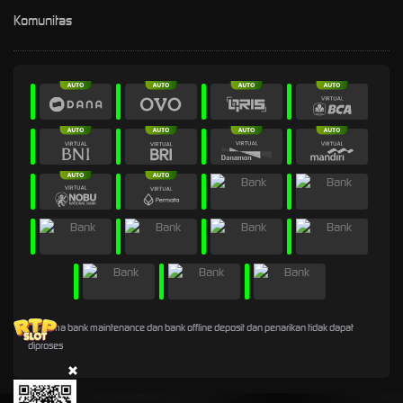
Komunitas
* Selama bank maintenance dan bank offline deposit dan penarikan tidak dapat
diproses