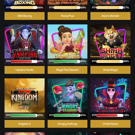
RTP
86%
RTP
89%
RTP
87%
ONE Boxing
Roma Plus
Alice's Wonder
RTP
80%
RTP
90%
RTP
89%
Vampire Hunter
Royal Thai Dessert
Shiba Mogul
RTP
95%
RTP
94%
RTP
79%
Kingdom Z
Hungry Krahung
Ghost House