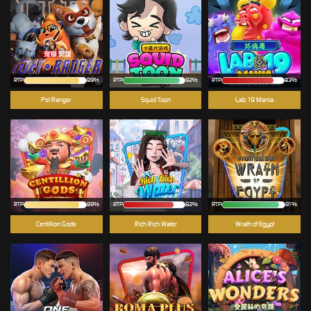
RTP
89%
RTP
92%
RTP
83%
Pet Ranger
Squid Toon
Lab 19 Mania
RTP
89%
RTP
82%
RTP
91%
Centillion Gods
Rich Rich Water
Wrath of Egypt