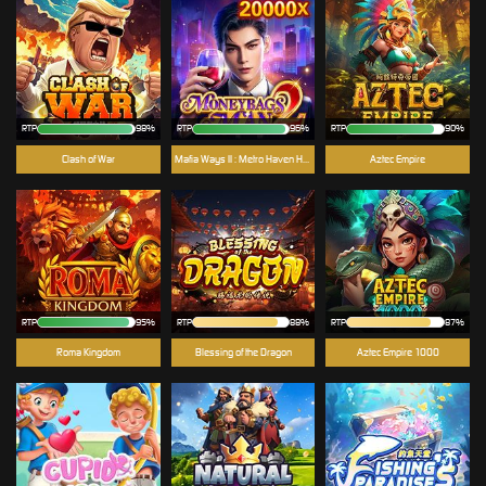
RTP
98%
RTP
96%
RTP
90%
Clash of War
Mafia Ways II : Metro Haven Heist
Aztec Empire
RTP
95%
RTP
88%
RTP
87%
Roma Kingdom
Blessing of the Dragon
Aztec Empire 1000