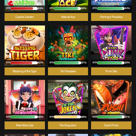
RTP
83%
RTP
90%
RTP
94%
Cupid's Garden
Natural Ace
Fishing's Paradise
RTP
80%
RTP
91%
RTP
92%
Blessing of the Tiger
Tiki Paradise
Punk Star
RTP
90%
RTP
86%
RTP
91%
Moe Moe Cute
The King Joker
Zushi Prime