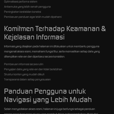
Optimalisasi performa sistem
Antarmuka yang lebih ramah pengguna
Peningkatan kestabilan koneksi
Pembaruan panduan agar lebih mudah dipahami
Komitmen Terhadap Keamanan &
Kejelasan Informasi
Informasi yang disajikan pada halaman ini difokuskan untuk membantu pengguna
mengenali akses resmi, memahami fungsi fitur, serta memastikan setiap data yang
ditampilkan relevan dan diperbarui secara konsisten.
Pembaruan informasi secara rutin
Penyajian data yang relevan dan tidak berlebihan
Struktur konten yang mudah diikuti
Transparansi dalam setiap penyesuaian
Panduan Pengguna untuk
Navigasi yang Lebih Mudah
Selain menyediakan akses resmi, halaman ini juga berfungsi sebagai panduan