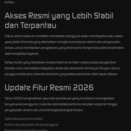
terbaru.
Akses Resmi yang Lebih Stabil
dan Terpantau
Fokus utama halaman ini adalah memastikan pengguna selalu mendapatkan jalur akses
yang stabil. Informasi yang ditampilkan mengikuti pembaruan sistem dan penyesuaian
terbaru untuk memberikan pengalaman yang aman serta menghindari potensi hambatan
saat mengakses layanan.
Setiap tautan yang disediakan melalui halaman ini telah melalui proses pengecekan
berkala untuk memastikan kelayakan akses dan keamanan teknisnya. Dengan cara ini,
pengguna tidak perlu khawatir terkait link yang kadaluwarsa atau tidak dapat diakses.
Update Fitur Resmi 2026
Tahun 2026 menghadirkan sejumlah pembaruan yang membantu meningkatkan
kenyamanan pengguna, mulai dari optimalisasi performa, tampilan responsif, hingga
penyesuaian antarmuka untuk berbagai perangkat terbaru.
Optimalisasi performa sistem
Antarmuka yang lebih ramah pengguna
Peningkatan kestabilan koneksi