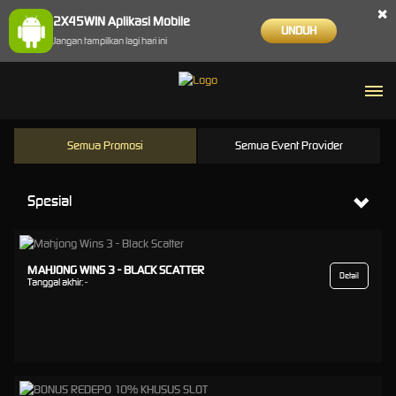
×
2X45WIN Aplikasi Mobile
UNDUH
Jangan tampilkan lagi hari ini
Semua Promosi
Semua Event Provider
Spesial
MAHJONG WINS 3 - BLACK SCATTER
Detail
Tanggal akhir:
-