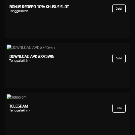
BONUS REDEPO 10% KHUSUS SLOT
Detail
Tanggal akhir:
-
DOWNLOAD APK 2X45WIN
Detail
Tanggal akhir:
-
TELEGRAM
Detail
Tanggal akhir:
-