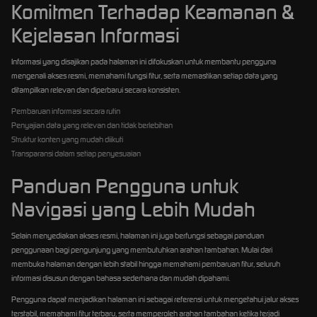
Komitmen Terhadap Keamanan &
Kejelasan Informasi
Informasi yang disajikan pada halaman ini difokuskan untuk membantu pengguna
mengenali akses resmi, memahami fungsi fitur, serta memastikan setiap data yang
ditampilkan relevan dan diperbarui secara konsisten.
Pembaruan informasi secara rutin
Penyajian data yang relevan dan tidak berlebihan
Struktur konten yang mudah diikuti
Transparansi dalam setiap penyesuaian
Panduan Pengguna untuk
Navigasi yang Lebih Mudah
Selain menyediakan akses resmi, halaman ini juga berfungsi sebagai panduan
penggunaan bagi pengunjung yang membutuhkan arahan tambahan. Mulai dari
membuka halaman dengan lebih stabil hingga memahami pembaruan fitur, seluruh
informasi disusun dengan bahasa sederhana dan mudah dipahami.
Pengguna dapat menjadikan halaman ini sebagai referensi untuk mengetahui jalur akses
terstabil, memahami fitur terbaru, serta memperoleh arahan tambahan ketika terjadi