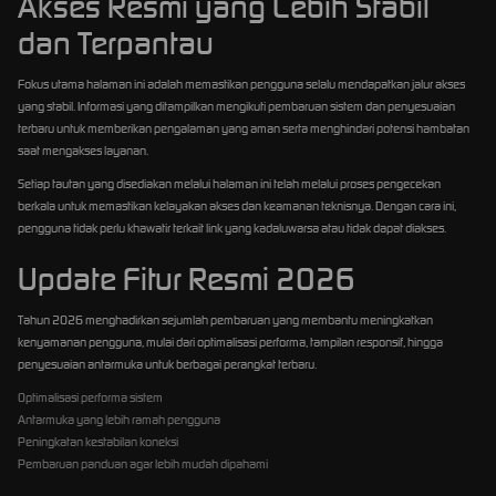
Akses Resmi yang Lebih Stabil
dan Terpantau
Fokus utama halaman ini adalah memastikan pengguna selalu mendapatkan jalur akses
yang stabil. Informasi yang ditampilkan mengikuti pembaruan sistem dan penyesuaian
terbaru untuk memberikan pengalaman yang aman serta menghindari potensi hambatan
saat mengakses layanan.
Setiap tautan yang disediakan melalui halaman ini telah melalui proses pengecekan
berkala untuk memastikan kelayakan akses dan keamanan teknisnya. Dengan cara ini,
pengguna tidak perlu khawatir terkait link yang kadaluwarsa atau tidak dapat diakses.
Update Fitur Resmi 2026
Tahun 2026 menghadirkan sejumlah pembaruan yang membantu meningkatkan
kenyamanan pengguna, mulai dari optimalisasi performa, tampilan responsif, hingga
penyesuaian antarmuka untuk berbagai perangkat terbaru.
Optimalisasi performa sistem
Antarmuka yang lebih ramah pengguna
Peningkatan kestabilan koneksi
Pembaruan panduan agar lebih mudah dipahami