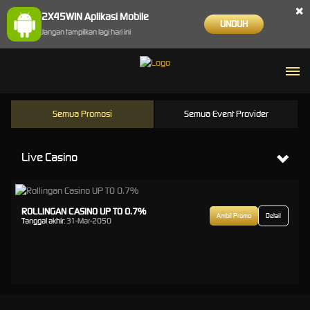
×
2X45WIN Aplikasi Mobile
UNDUH
Jangan tampilkan lagi hari ini
Semua Promosi
Semua Event Provider
Live Casino
ROLLINGAN CASINO UP TO 0.7%
Ambil Promo
Detail
Tanggal akhir:
31-Mar-2050