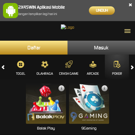
×
2X45WIN Aplikasi Mobile
UNDUH
Jangan tampilkan lagi hari ini
Daftar
Masuk
E
TOGEL
OLAHRAGA
CRASH GAME
ARCADE
POKER
i
i
Balak Play
9Gaming