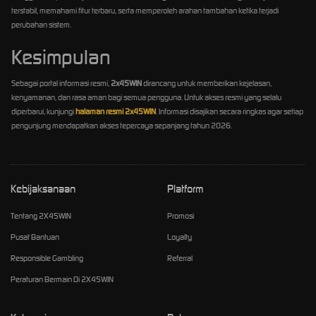
terstabil, memahami fitur terbaru, serta memperoleh arahan tambahan ketika terjadi
perubahan sistem.
Kesimpulan
Sebagai portal informasi resmi,
2x45WIN
dirancang untuk memberikan kejelasan,
kenyamanan, dan rasa aman bagi semua pengguna. Untuk akses resmi yang selalu
diperbarui, kunjungi
halaman resmi 2x45WIN
. Informasi disajikan secara ringkas agar setiap
pengunjung mendapatkan akses tepercaya sepanjang tahun 2026.
Kebijaksanaan
Platform
Tentang 2X45WIN
Promosi
Pusat Bantuan
Loyalty
Responsible Gambling
Referral
Peraturan Bermain Di 2X45WIN