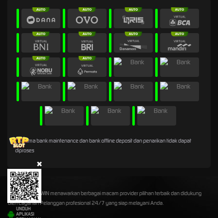
* Selama bank maintenance dan bank offline deposit dan penarikan tidak dapat
diproses
©2026 2X45WIN menawarkan berbagai macam provider pilihan terbaik dan didukung
oleh Layanan Pelanggan profesional 24/7 yang siap melayani Anda.
UNDUH
APLIKASI