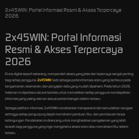
2x45WIN: Portal Informasi Resmi & Akses Terpercaya
2026
2x45WIN: Portal Informasi
Resmi & Akses Terpercaya
2026
Di era digital seperti sekarang, memperoleh akses yang jelas dan tepercaya sangat penting
bagi setiap pengguna.
2x45WIN
hadir sebagai portal informasi resmi yang berfokus pada
kenyamanan, keamanan, dan penyajian data yang mudah dipahami. Pada tahun 2026,
halaman ini diperbarui secara berkala untuk memastikan setiap pengguna mendapatkan
informasi yang paling relevan sesuai perkembangan sistem terbaru.
Sebagai platform informasi, 2x45WIN menekankan transparansi dan kemudahan navigasi
sehingga setiap pengunjung dapat memahami panduan, fitur, dan pembaruan tanpa
kebingungan. Pendekatan ini dirancang untuk menghadirkan pengalaman yang lebih
terarah bagi pengguna yang ingin mengetahui akses resmi atau memahami fitur sistem
terbaru.