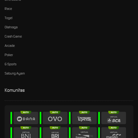
Race
Togel
Olahraga
Crash Game
Arcade
Poker
E-Sports
Sabung Ayam
Komunitas