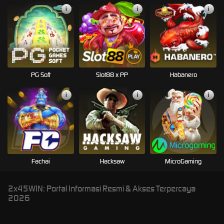
i
i
i
PG Soft
Slot88 x PP
Habanero
i
i
i
Fachai
Hacksaw
MicroGaming
2x45WIN: Portal Informasi Resmi & Akses Terpercaya
2026