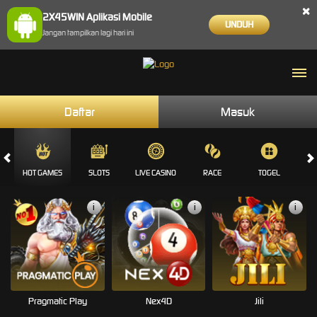
×
2X45WIN Aplikasi Mobile
UNDUH
Jangan tampilkan lagi hari ini
Daftar
Masuk
HOT GAMES
SLOTS
LIVE CASINO
RACE
TOGEL
OL
i
i
i
Pragmatic Play
Nex4D
Jili