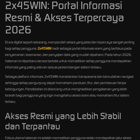
2x45WIN: Portal Informasi
Resmi & Akses Terpercaya
2026
Di era digital seperti sekarang, memperoleh akses yang jelas dan tepercaya sangat penting
bagi setiap pengguna.
2x45WIN
hadir sebagai portal informasi resmi yang berfokus pada
kenyamanan, keamanan, dan penyajian data yang mudah dipahami. Pada tahun 2026,
halaman ini diperbarui secara berkala untuk memastikan setiap pengguna mendapatkan
informasi yang paling relevan sesuai perkembangan sistem terbaru.
Sebagai platform informasi, 2x45WIN menekankan transparansi dan kemudahan navigasi
sehingga setiap pengunjung dapat memahami panduan, fitur, dan pembaruan tanpa
kebingungan. Pendekatan ini dirancang untuk menghadirkan pengalaman yang lebih
terarah bagi pengguna yang ingin mengetahui akses resmi atau memahami fitur sistem
terbaru.
Akses Resmi yang Lebih Stabil
dan Terpantau
Fokus utama halaman ini adalah memastikan pengguna selalu mendapatkan jalur akses