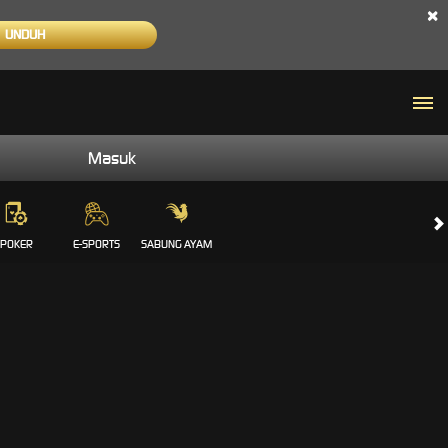
×
UNDUH
Masuk
POKER
E-SPORTS
SABUNG AYAM