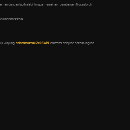
man dengan lebih stabil hingga memahami pembaruan fitur, seluruh
 perubahan sistem.
ui, kunjungi
halaman resmi 2x45WIN
. Informasi disajikan secara ringkas