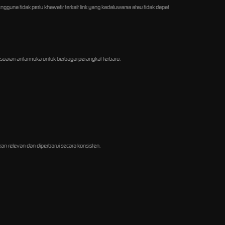
guna tidak perlu khawatir terkait link yang kadaluwarsa atau tidak dapat
uaian antarmuka untuk berbagai perangkat terbaru.
an relevan dan diperbarui secara konsisten.