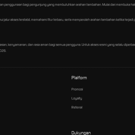
nduan penggunaan bagi pengunjung yang membutuhkan arahan tambahan. Mulai dari membuka hala
jalur akses terstabil, memahami fitur terbaru, serta memperoleh arahan tambahan ketika terjadi
asan, kenyamanan, dan rasa aman bagi semua pengguna. Untuk akses resmi yang selalu diperbar
2026.
Platform
Promosi
Loyalty
Referral
Dukungan