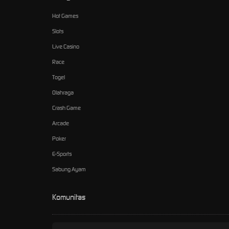
Hot Games
Slots
Live Casino
Race
Togel
Olahraga
Crash Game
Arcade
Poker
E-Sports
Sabung Ayam
Komunitas