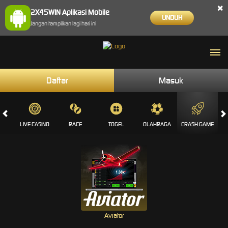
×
2X45WIN Aplikasi Mobile
UNDUH
Jangan tampilkan lagi hari ini
Daftar
Masuk
S
LIVE CASINO
RACE
TOGEL
OLAHRAGA
CRASH GAME
Aviator