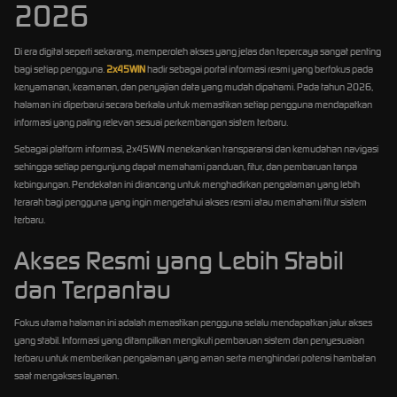
2026
Di era digital seperti sekarang, memperoleh akses yang jelas dan tepercaya sangat penting
bagi setiap pengguna.
2x45WIN
hadir sebagai portal informasi resmi yang berfokus pada
kenyamanan, keamanan, dan penyajian data yang mudah dipahami. Pada tahun 2026,
halaman ini diperbarui secara berkala untuk memastikan setiap pengguna mendapatkan
informasi yang paling relevan sesuai perkembangan sistem terbaru.
Sebagai platform informasi, 2x45WIN menekankan transparansi dan kemudahan navigasi
sehingga setiap pengunjung dapat memahami panduan, fitur, dan pembaruan tanpa
kebingungan. Pendekatan ini dirancang untuk menghadirkan pengalaman yang lebih
terarah bagi pengguna yang ingin mengetahui akses resmi atau memahami fitur sistem
terbaru.
Akses Resmi yang Lebih Stabil
dan Terpantau
Fokus utama halaman ini adalah memastikan pengguna selalu mendapatkan jalur akses
yang stabil. Informasi yang ditampilkan mengikuti pembaruan sistem dan penyesuaian
terbaru untuk memberikan pengalaman yang aman serta menghindari potensi hambatan
saat mengakses layanan.