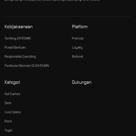
Kebijaksanaan
Platform
Tentang 2X45WIN
Promosi
Pusat Bantuan
Loyalty
Responsible Gambling
Referral
Peraturan Bermain Di 2X45WIN
Kategori
Dukungan
Hot Games
Slots
Live Casino
Race
Togel