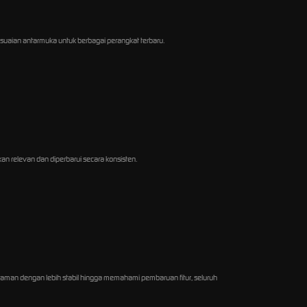
uaian antarmuka untuk berbagai perangkat terbaru.
an relevan dan diperbarui secara konsisten.
man dengan lebih stabil hingga memahami pembaruan fitur, seluruh