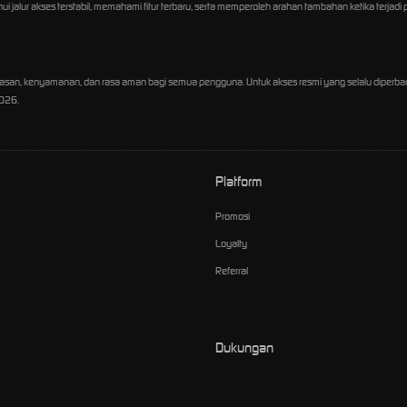
jalur akses terstabil, memahami fitur terbaru, serta memperoleh arahan tambahan ketika terjadi
asan, kenyamanan, dan rasa aman bagi semua pengguna. Untuk akses resmi yang selalu diperbar
2026.
Platform
Promosi
Loyalty
Referral
Dukungan