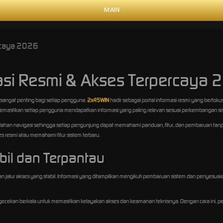
MAIN
ercaya 2026
asi Resmi & Akses Terpercaya 
a sangat penting bagi setiap pengguna.
2x45WIN
hadir sebagai portal informasi resmi yang berf
memastikan setiap pengguna mendapatkan informasi yang paling relevan sesuai perkembangan sis
ahan navigasi sehingga setiap pengunjung dapat memahami panduan, fitur, dan pembaruan tanp
 resmi atau memahami fitur sistem terbaru.
bil dan Terpantau
 jalur akses yang stabil. Informasi yang ditampilkan mengikuti pembaruan sistem dan penyesu
ngecekan berkala untuk memastikan kelayakan akses dan keamanan teknisnya. Dengan cara ini, peng