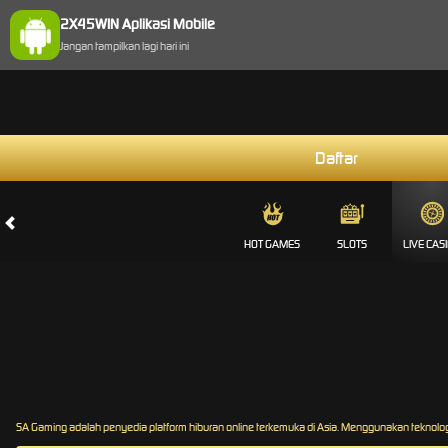
2X45WIN Aplikasi Mobile
Jangan tampilkan lagi hari ini
Daftar
HOT GAMES
SLOTS
LIVE CAS
SA Gaming adalah penyedia platform hiburan online terkemuka di Asia. Menggunakan teknolo