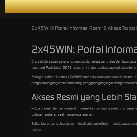
2x45WIN: Portal Informasi Resmi & Akses Terp
2x45WIN: Portal Inform
Di era digital seperti sekarang, memperoleh akses yang jelas dan tepercay
dipahami. Pada tahun 2026, halaman ini diperbarui secara berkala untuk 
Sebagai platform informasi, 2x45WIN menekankan transparansi dan kemud
pengalaman yang lebih terarah bagi pengguna yang ingin mengetahui akses
Akses Resmi yang Lebih Sta
Fokus utama halaman ini adalah memastikan pengguna selalu mendapatkan
potensi hambatan saat mengakses layanan.
Setiap tautan yang disediakan melalui halaman ini telah melalui proses pe
diakses.