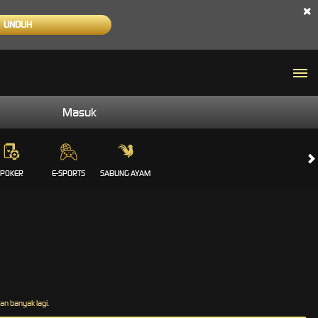
×
UNDUH
Masuk
POKER
E-SPORTS
SABUNG AYAM
an banyak lagi.