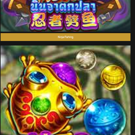
Ninja Fishing