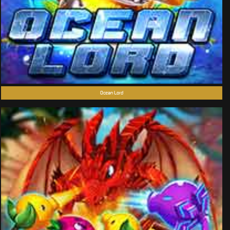
Ocean Lord