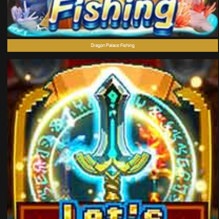
Dragon Palace Fishing