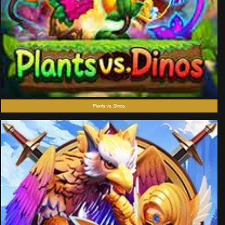
Plants vs. Dinos