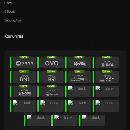
Poker
E-Sports
Sabung Ayam
Komunitas