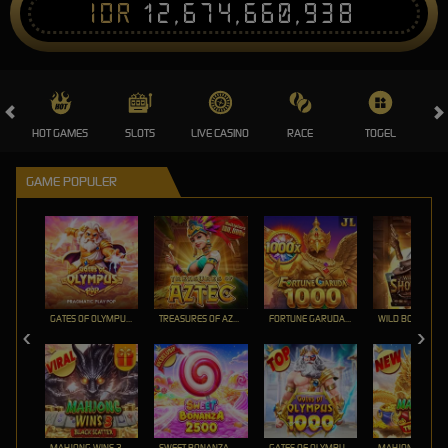
IDR
12,674,660,938
HOT GAMES
SLOTS
LIVE CASINO
RACE
TOGEL
OL
GAME POPULER
GATES OF OLYMPUS POP
TREASURES OF AZTEC
FORTUNE GARUDA 1000
MAHJONG WINS 3 – BLACK SCATTER
SWEET BONANZA 2500
GATES OF OLYMPUS 1000