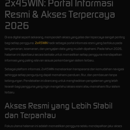
2x45WIN: Portal Informasi
Resmi & Akses Terpercaya
2026
Di era digital seperti sekarang, memperoleh akses yang jelas dan tepercaya sangat penting
bagi setiap pengguna.
2x45WIN
hadir sebagai portal informasi resmi yang berfokus pada
kenyamanan, keamanan, dan penyajian data yang mudah dipahami. Pada tahun 2026,
halaman ini diperbarui secara berkala untuk memastikan setiap pengguna mendapatkan
informasi yang paling relevan sesuai perkembangan sistem terbaru.
Sebagai platform informasi, 2x45WIN menekankan transparansi dan kemudahan navigasi
sehingga setiap pengunjung dapat memahami panduan, fitur, dan pembaruan tanpa
kebingungan. Pendekatan ini dirancang untuk menghadirkan pengalaman yang lebih
terarah bagi pengguna yang ingin mengetahui akses resmi atau memahami fitur sistem
terbaru.
Akses Resmi yang Lebih Stabil
dan Terpantau
Fokus utama halaman ini adalah memastikan pengguna selalu mendapatkan jalur akses