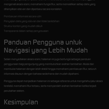
mengenali akses resmi, memahami fungsi fitur, serta memastikan setiap data yang
ditampilkan relevan dan diperbarui secara konsisten.
Pembaruan informasi secara rutin
Penyajian data yang relevan dan tidak berlebihan
Struktur konten yang mudah diikuti
Transparansi dalam setiap penyesuaian
Panduan Pengguna untuk
Navigasi yang Lebih Mudah
Selain menyediakan akses resmi, halaman ini juga berfungsi sebagai panduan
penggunaan bagi pengunjung yang membutuhkan arahan tambahan. Mulai dari
membuka halaman dengan lebih stabil hingga memahami pembaruan fitur, seluruh
informasi disusun dengan bahasa sederhana dan mudah dipahami.
Pengguna dapat menjadikan halaman ini sebagai referensi untuk mengetahui jalur akses
terstabil, memahami fitur terbaru, serta memperoleh arahan tambahan ketika terjadi
perubahan sistem.
Kesimpulan