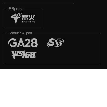
E-Sports
Sabung Ayam