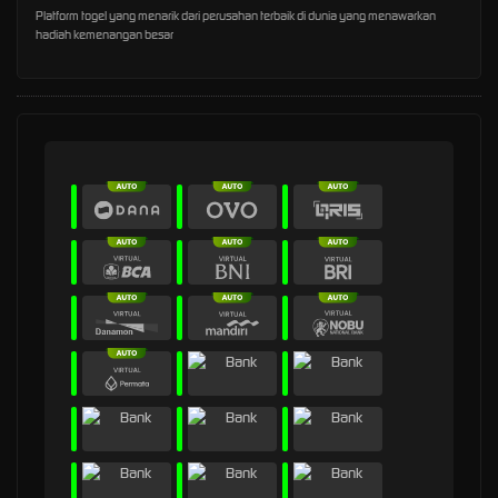
Platform togel yang menarik dari perusahan terbaik di dunia yang menawarkan
hadiah kemenangan besar