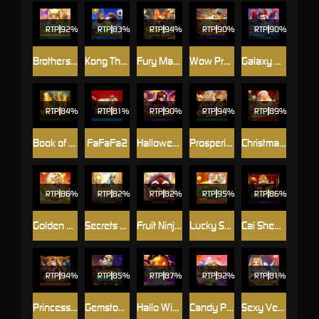
RTP
92%
RTP
83%
RTP
94%
RTP
90%
RTP
90%
Brothers Kingdom 2
Kong The Striker
Fury Max Lucky Road
Wow Prosperity
Galaxy Guardian
RTP
84%
RTP
81%
RTP
90%
RTP
94%
RTP
89%
Book of Myth
FaFaFa2
Halloween Vacation
Prosperity Gods
Christmas Tree of Wonders
RTP
86%
RTP
82%
RTP
82%
RTP
95%
RTP
86%
Golden Pixiu
Secrets of Anubis
Fruit Ninja Fury
Lucky Snake Wheel
Cai Shen 888
RTP
94%
RTP
85%
RTP
RTP
92%
RTP
81%
Princess Wang
Gemstone Rush
Hallo Win Party
Candy Pop 2
Sexy Vegas