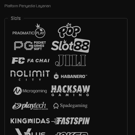
Platform Penyedia Layanan
Slots