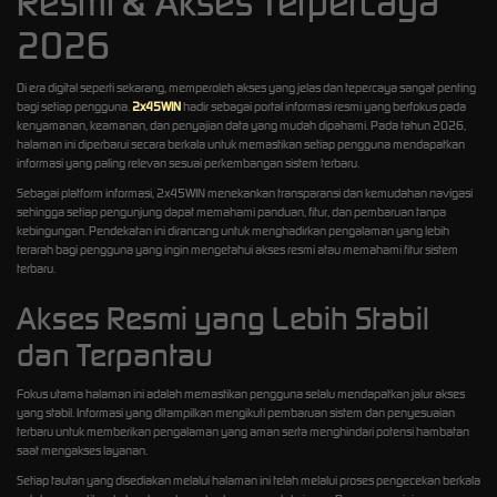
Resmi & Akses Terpercaya
2026
Di era digital seperti sekarang, memperoleh akses yang jelas dan tepercaya sangat penting
bagi setiap pengguna.
2x45WIN
hadir sebagai portal informasi resmi yang berfokus pada
kenyamanan, keamanan, dan penyajian data yang mudah dipahami. Pada tahun 2026,
halaman ini diperbarui secara berkala untuk memastikan setiap pengguna mendapatkan
informasi yang paling relevan sesuai perkembangan sistem terbaru.
Sebagai platform informasi, 2x45WIN menekankan transparansi dan kemudahan navigasi
sehingga setiap pengunjung dapat memahami panduan, fitur, dan pembaruan tanpa
kebingungan. Pendekatan ini dirancang untuk menghadirkan pengalaman yang lebih
terarah bagi pengguna yang ingin mengetahui akses resmi atau memahami fitur sistem
terbaru.
Akses Resmi yang Lebih Stabil
dan Terpantau
Fokus utama halaman ini adalah memastikan pengguna selalu mendapatkan jalur akses
yang stabil. Informasi yang ditampilkan mengikuti pembaruan sistem dan penyesuaian
terbaru untuk memberikan pengalaman yang aman serta menghindari potensi hambatan
saat mengakses layanan.
Setiap tautan yang disediakan melalui halaman ini telah melalui proses pengecekan berkala