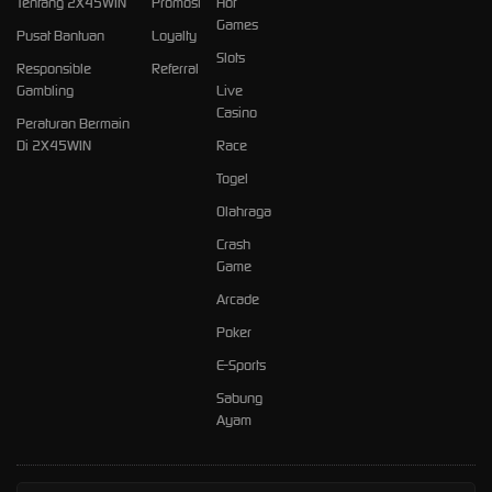
Tentang 2X45WIN
Promosi
Hot
Games
Pusat Bantuan
Loyalty
Slots
Responsible
Referral
Gambling
Live
Casino
Peraturan Bermain
Di 2X45WIN
Race
Togel
Olahraga
Crash
Game
Arcade
Poker
E-Sports
Sabung
Ayam