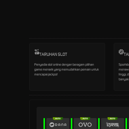
TARUHAN SLOT
TA
Penyedia slot online dengan beragam pilihan
Sportsb
game menarik yang memudahkan pemain untuk
menawar
mencapai jackpot
tinggi,
banyak 