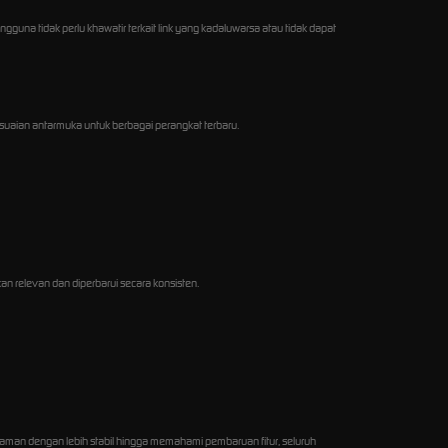
guna tidak perlu khawatir terkait link yang kadaluwarsa atau tidak dapat
aian antarmuka untuk berbagai perangkat terbaru.
n relevan dan diperbarui secara konsisten.
man dengan lebih stabil hingga memahami pembaruan fitur, seluruh