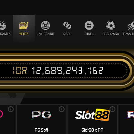
 GAMES
SLOTS
LIVE CASINO
RACE
TOGEL
OLAHRAGA
CRASH
IDR
12,689,243,162
i
i
i
a
PG Soft
Slot88 x PP