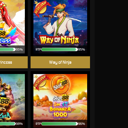
Mahjong Ways 2
RTP
rincess
Way of Ninja
RTP