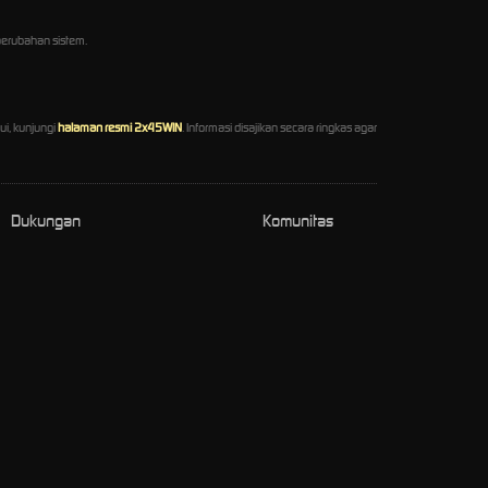
perubahan sistem.
i, kunjungi
halaman resmi 2x45WIN
. Informasi disajikan secara ringkas agar
Dukungan
Komunitas