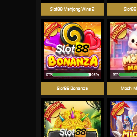
Slot88 Mahjong Wins 2
Slot88
RTP
RTP
Slot88 Bonanza
Mochi M