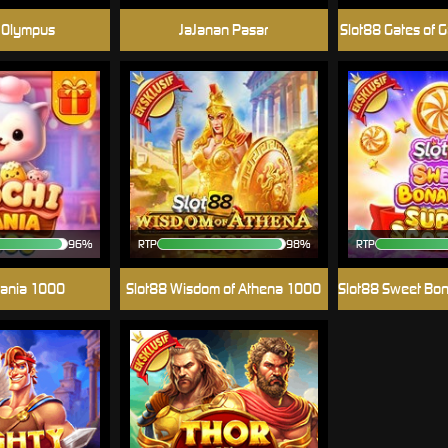
 Olympus
JaJanan Pasar
Slot88 Gates of 
RTP
RTP
ania 1000
Slot88 Wisdom of Athena 1000