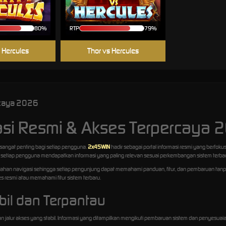
RTP
 Hercules
Thor vs Hercules
rcaya 2026
asi Resmi & Akses Terpercaya 
a sangat penting bagi setiap pengguna.
2x45WIN
hadir sebagai portal informasi resmi yang berf
 setiap pengguna mendapatkan informasi yang paling relevan sesuai perkembangan sistem terbar
ahan navigasi sehingga setiap pengunjung dapat memahami panduan, fitur, dan pembaruan tanp
 resmi atau memahami fitur sistem terbaru.
bil dan Terpantau
jalur akses yang stabil. Informasi yang ditampilkan mengikuti pembaruan sistem dan penyesu