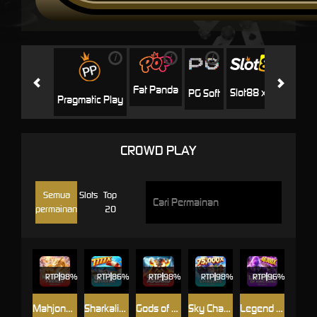
i
i
i
i
i
Facha
Fat Panda
Slot88 x PP
PG Soft
Pragmatic Play
CROWD PLAY
Semua
Slots
Top
permainan
20
RTP
98%
RTP
86%
RTP
98%
RTP
98%
RTP
96%
Mahjong Frenzy
Sharkalicious
Gods of Asgard
Sky Chasers
Legend of King Kong