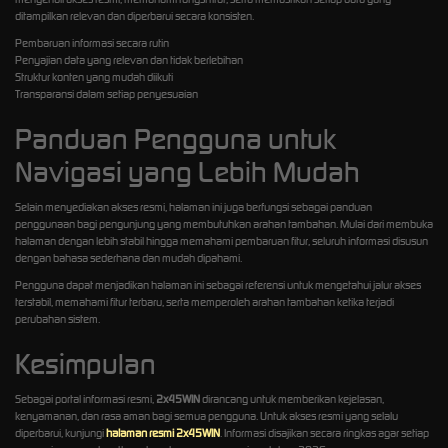
ditampilkan relevan dan diperbarui secara konsisten.
Pembaruan informasi secara rutin
Penyajian data yang relevan dan tidak berlebihan
Struktur konten yang mudah diikuti
Transparansi dalam setiap penyesuaian
Panduan Pengguna untuk
Navigasi yang Lebih Mudah
Selain menyediakan akses resmi, halaman ini juga berfungsi sebagai panduan
penggunaan bagi pengunjung yang membutuhkan arahan tambahan. Mulai dari membuka
halaman dengan lebih stabil hingga memahami pembaruan fitur, seluruh informasi disusun
dengan bahasa sederhana dan mudah dipahami.
Pengguna dapat menjadikan halaman ini sebagai referensi untuk mengetahui jalur akses
terstabil, memahami fitur terbaru, serta memperoleh arahan tambahan ketika terjadi
perubahan sistem.
Kesimpulan
Sebagai portal informasi resmi,
2x45WIN
dirancang untuk memberikan kejelasan,
kenyamanan, dan rasa aman bagi semua pengguna. Untuk akses resmi yang selalu
diperbarui, kunjungi
halaman resmi 2x45WIN
. Informasi disajikan secara ringkas agar setiap