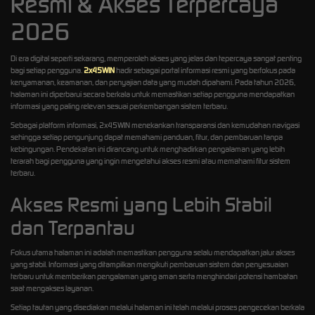
Resmi & Akses Terpercaya
2026
Di era digital seperti sekarang, memperoleh akses yang jelas dan tepercaya sangat penting
bagi setiap pengguna.
2x45WIN
hadir sebagai portal informasi resmi yang berfokus pada
kenyamanan, keamanan, dan penyajian data yang mudah dipahami. Pada tahun 2026,
halaman ini diperbarui secara berkala untuk memastikan setiap pengguna mendapatkan
informasi yang paling relevan sesuai perkembangan sistem terbaru.
Sebagai platform informasi, 2x45WIN menekankan transparansi dan kemudahan navigasi
sehingga setiap pengunjung dapat memahami panduan, fitur, dan pembaruan tanpa
kebingungan. Pendekatan ini dirancang untuk menghadirkan pengalaman yang lebih
terarah bagi pengguna yang ingin mengetahui akses resmi atau memahami fitur sistem
terbaru.
Akses Resmi yang Lebih Stabil
dan Terpantau
Fokus utama halaman ini adalah memastikan pengguna selalu mendapatkan jalur akses
yang stabil. Informasi yang ditampilkan mengikuti pembaruan sistem dan penyesuaian
terbaru untuk memberikan pengalaman yang aman serta menghindari potensi hambatan
saat mengakses layanan.
Setiap tautan yang disediakan melalui halaman ini telah melalui proses pengecekan berkala