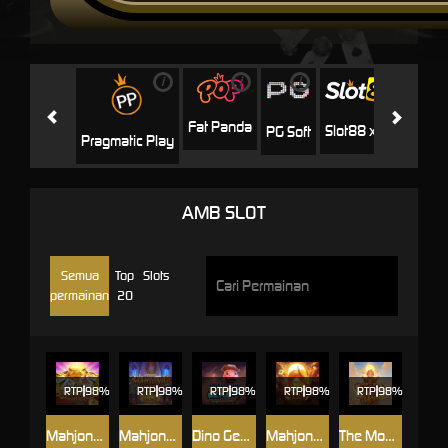
i
i
i
i
i
Facha
Fat Panda
Slot88 x PP
PG Soft
Pragmatic Play
AMB SLOT
Semua
Top
Slots
permainan
20
RTP
98%
RTP
98%
RTP
98%
RTP
98%
RTP
98%
Mahjong Legend
Mahjong Legend Xmas
Dino Gems
Mahjong Legacy
The Monkey King