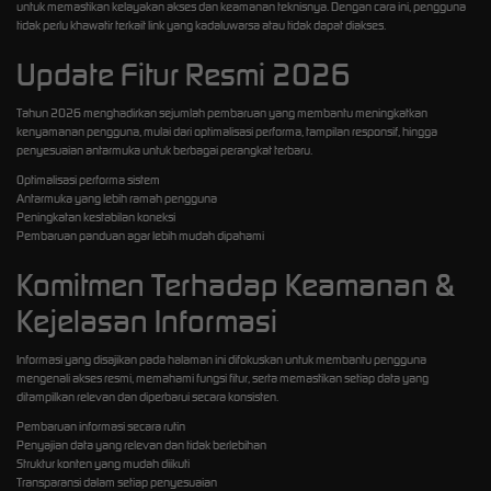
untuk memastikan kelayakan akses dan keamanan teknisnya. Dengan cara ini, pengguna
tidak perlu khawatir terkait link yang kadaluwarsa atau tidak dapat diakses.
Update Fitur Resmi 2026
Tahun 2026 menghadirkan sejumlah pembaruan yang membantu meningkatkan
kenyamanan pengguna, mulai dari optimalisasi performa, tampilan responsif, hingga
penyesuaian antarmuka untuk berbagai perangkat terbaru.
Optimalisasi performa sistem
Antarmuka yang lebih ramah pengguna
Peningkatan kestabilan koneksi
Pembaruan panduan agar lebih mudah dipahami
Komitmen Terhadap Keamanan &
Kejelasan Informasi
Informasi yang disajikan pada halaman ini difokuskan untuk membantu pengguna
mengenali akses resmi, memahami fungsi fitur, serta memastikan setiap data yang
ditampilkan relevan dan diperbarui secara konsisten.
Pembaruan informasi secara rutin
Penyajian data yang relevan dan tidak berlebihan
Struktur konten yang mudah diikuti
Transparansi dalam setiap penyesuaian