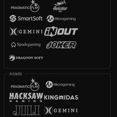
Arcade