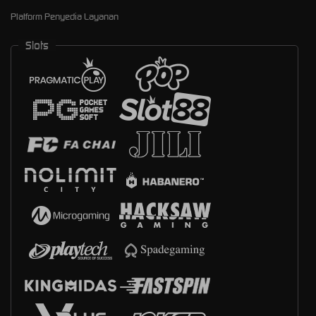
Platform Penyedia Layanan
Slots