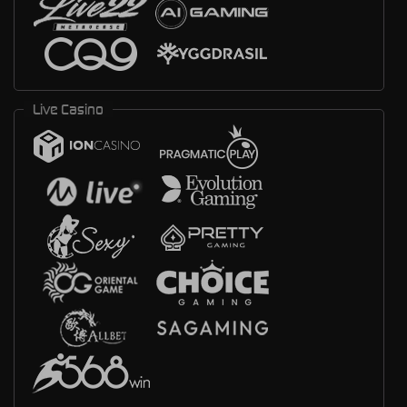
Live Casino