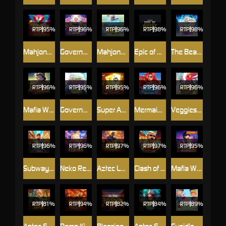
RTP
95%
RTP
96%
RTP
96%
RTP
98%
RTP
98%
Mahjong of the Phoenix
Government Joke
Mahjong of the White Tiger
Epic of Aztec
The Beat of Olympus 1000
RTP
96%
RTP
95%
RTP
95%
RTP
96%
RTP
96%
Mafia Ways
Government Disco
Super Ace X
Mermaid's Market
Veggies Bonanza
RTP
96%
RTP
96%
RTP
97%
RTP
97%
RTP
95%
Subway Runner
Neko Reborn
Aztec Legend
Clash of War
Mafia Ways II : Metro Haven Heist
RTP
81%
RTP
94%
RTP
82%
RTP
84%
RTP
89%