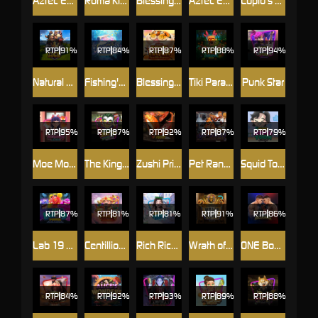
Aztec Empire
Roma Kingdom
Blessing of the Dragon
Aztec Empire 1000
Cupid's Garden
RTP
91%
RTP
84%
RTP
87%
RTP
88%
RTP
94%
Natural Ace
Fishing's Paradise
Blessing of the Tiger
Tiki Paradise
Punk Star
RTP
95%
RTP
87%
RTP
92%
RTP
87%
RTP
79%
Moe Moe Cute
The King Joker
Zushi Prime
Pet Ranger
Squid Toon
RTP
87%
RTP
81%
RTP
81%
RTP
91%
RTP
86%
Lab 19 Mania
Centillion Gods
Rich Rich Water
Wrath of Egypt
ONE Boxing
RTP
84%
RTP
92%
RTP
93%
RTP
89%
RTP
88%