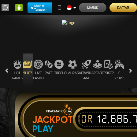
Main di
MASUK
DAFTAR
Telegram
HOT
SLOTS
LIVE
RACE
TOGEL
OLAHRAGA
CRASH
ARCADE
POKER
E-
SABUN
GAMES
CASINO
GAME
SPORTS
AYAM
IDR
12,686,
JACKPOT
PLAY