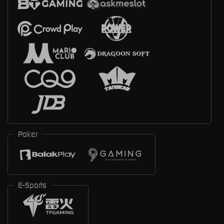
Poker
E-Sports