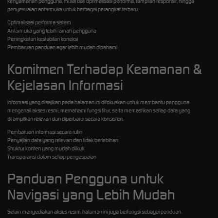
kenyamanan pengguna, mulai dari optimalisasi performa, tampilan responsif, hingga
penyesuaian antarmuka untuk berbagai perangkat terbaru.
Optimalisasi performa sistem
Antarmuka yang lebih ramah pengguna
Peningkatan kestabilan koneksi
Pembaruan panduan agar lebih mudah dipahami
Komitmen Terhadap Keamanan &
Kejelasan Informasi
Informasi yang disajikan pada halaman ini difokuskan untuk membantu pengguna
mengenali akses resmi, memahami fungsi fitur, serta memastikan setiap data yang
ditampilkan relevan dan diperbarui secara konsisten.
Pembaruan informasi secara rutin
Penyajian data yang relevan dan tidak berlebihan
Struktur konten yang mudah diikuti
Transparansi dalam setiap penyesuaian
Panduan Pengguna untuk
Navigasi yang Lebih Mudah
Selain menyediakan akses resmi, halaman ini juga berfungsi sebagai panduan