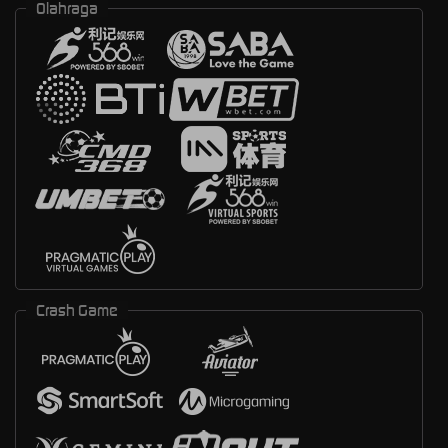
Olahraga
Crash Game