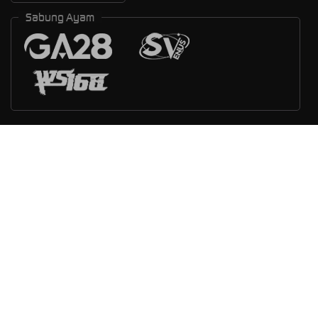
Sabung Ayam