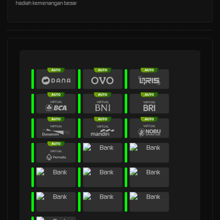
hadiah kemenangan besar