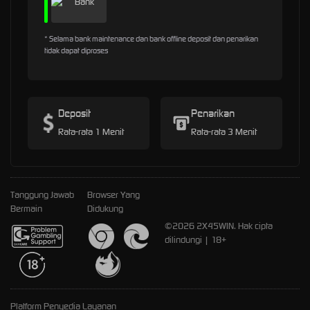
* Selama bank maintenance dan bank offline deposit dan penarikan
tidak dapat diproses
Deposit
Penarikan
Rata-rata 1 Menit
Rata-rata 3 Menit
Tanggung Jawab
Browser Yang
Bermain
Didukung
©2026 2X45WIN. Hak cipta
dilindungi | 18+
Platform Penyedia Layanan