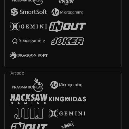
Arcade