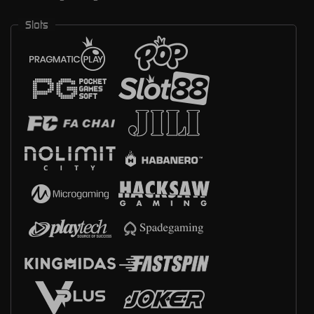
Slots