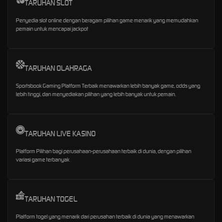
TARUHAN SLOT
Penyedia slot online dengan beragam pilihan game menarik yang memudahkan
pemain untuk mencapai jackpot
TARUHAN OLAHRAGA
Sportsbook Gaming Platform Terbaik menawarkan lebih banyak game, odds yang
lebih tinggi, dan menyediakan pilihan yang lebih banyak untuk pemain.
TARUHAN LIVE KASINO
Platform Pilihan bagi perusahaan-perusahaan terbaik di dunia, dengan pilihan
variasi game terbanyak
TARUHAN TOGEL
Platform togel yang menarik dari perusahan terbaik di dunia yang menawarkan