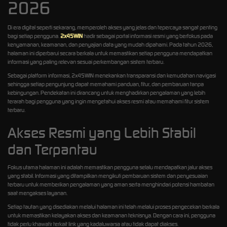
2026
Di era digital seperti sekarang, memperoleh akses yang jelas dan tepercaya sangat penting
bagi setiap pengguna.
2x45WIN
hadir sebagai portal informasi resmi yang berfokus pada
kenyamanan, keamanan, dan penyajian data yang mudah dipahami. Pada tahun 2026,
halaman ini diperbarui secara berkala untuk memastikan setiap pengguna mendapatkan
informasi yang paling relevan sesuai perkembangan sistem terbaru.
Sebagai platform informasi, 2x45WIN menekankan transparansi dan kemudahan navigasi
sehingga setiap pengunjung dapat memahami panduan, fitur, dan pembaruan tanpa
kebingungan. Pendekatan ini dirancang untuk menghadirkan pengalaman yang lebih
terarah bagi pengguna yang ingin mengetahui akses resmi atau memahami fitur sistem
terbaru.
Akses Resmi yang Lebih Stabil
dan Terpantau
Fokus utama halaman ini adalah memastikan pengguna selalu mendapatkan jalur akses
yang stabil. Informasi yang ditampilkan mengikuti pembaruan sistem dan penyesuaian
terbaru untuk memberikan pengalaman yang aman serta menghindari potensi hambatan
saat mengakses layanan.
Setiap tautan yang disediakan melalui halaman ini telah melalui proses pengecekan berkala
untuk memastikan kelayakan akses dan keamanan teknisnya. Dengan cara ini, pengguna
tidak perlu khawatir terkait link yang kadaluwarsa atau tidak dapat diakses.