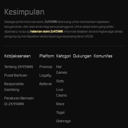
Kesimpulan
Sebagai portal informasi resmi,
2x45WIN
dirancang untuk memberikan kejelasan,
kenyamanan, dan rasa aman bagi semua pengguna. Untuk akses resmi yang selalu
diperbarui, kunjungi
halaman resmi 2x45WIN
. Informasi disajikan secara ringkas agar setiap
pengunjung mendapatkan akses tepercaya sepanjang tahun 2026.
Kebijaksanaan
Platform
Kategori
Dukungan
Komunitas
Tentang 2X45WIN
Promosi
Hot
Games
Pusat Bantuan
Loyalty
Slots
Responsible
Referral
Gambling
Live
Casino
Peraturan Bermain
Di 2X45WIN
Race
Togel
Olahraga