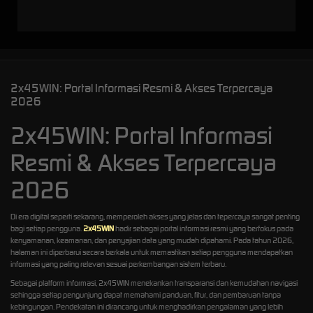
2x45WIN: Portal Informasi Resmi & Akses Terpercaya
2026
2x45WIN: Portal Informasi
Resmi & Akses Terpercaya
2026
Di era digital seperti sekarang, memperoleh akses yang jelas dan tepercaya sangat penting
bagi setiap pengguna.
2x45WIN
hadir sebagai portal informasi resmi yang berfokus pada
kenyamanan, keamanan, dan penyajian data yang mudah dipahami. Pada tahun 2026,
halaman ini diperbarui secara berkala untuk memastikan setiap pengguna mendapatkan
informasi yang paling relevan sesuai perkembangan sistem terbaru.
Sebagai platform informasi, 2x45WIN menekankan transparansi dan kemudahan navigasi
sehingga setiap pengunjung dapat memahami panduan, fitur, dan pembaruan tanpa
kebingungan. Pendekatan ini dirancang untuk menghadirkan pengalaman yang lebih