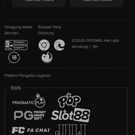
Tanggung Jawab
Browser Yang
Bermain
Didukung
©2026 2X45WIN. Hak cipta
dilindungi | 18+
Platform Penyedia Layanan
Slots