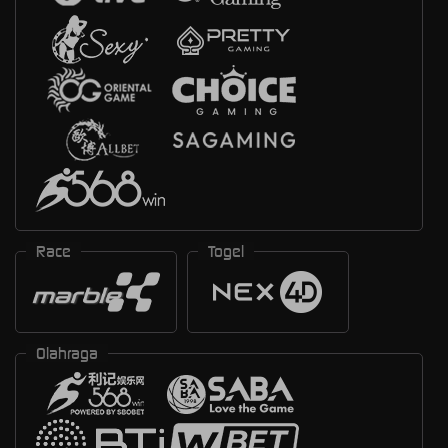
Race
Togel
Olahraga