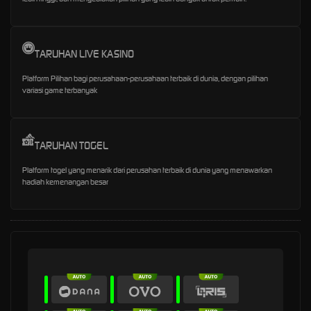
TARUHAN LIVE KASINO
Platform Pilihan bagi perusahaan-perusahaan terbaik di dunia, dengan pilihan
variasi game terbanyak
TARUHAN TOGEL
Platform togel yang menarik dari perusahan terbaik di dunia yang menawarkan
hadiah kemenangan besar