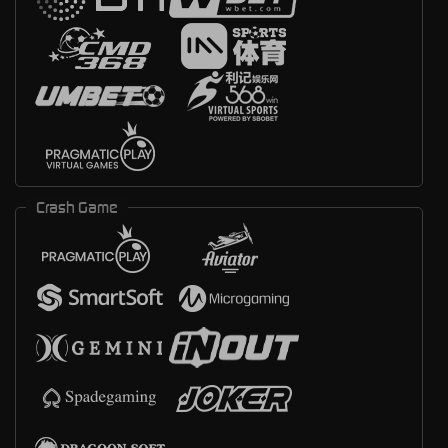
Crash Game