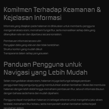
Komitmen Terhadap Keamanan &
Kejelasan Informasi
Informasi yang disajikan pada halaman ini difokuskan untuk membantu pengguna
mengenali akses resmi, memahami fungsi fitur, serta memastikan setiap data yang
ditampilkan relevan dan diperbarui secara konsisten.
Pembaruan informasi secara rutin
Penyajian data yang relevan dan tidak berlebihan
Struktur konten yang mudah diikuti
Transparansi dalam setiap penyesuaian
Panduan Pengguna untuk
Navigasi yang Lebih Mudah
Selain menyediakan akses resmi, halaman ini juga berfungsi sebagai panduan
penggunaan bagi pengunjung yang membutuhkan arahan tambahan. Mulai dari membuka
halaman dengan lebih stabil hingga memahami pembaruan fitur, seluruh informasi disusun
dengan bahasa sederhana dan mudah dipahami.
Pengguna dapat menjadikan halaman ini sebagai referensi untuk mengetahui jalur akses
terstabil, memahami fitur terbaru, serta memperoleh arahan tambahan ketika terjadi
perubahan sistem.