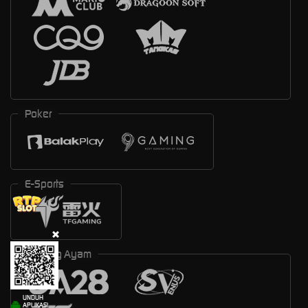
Poker
E-Sports
Sabung Ayam
UNDUH
APLIKASI