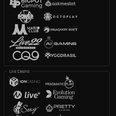
Live Casino