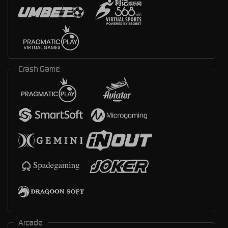
Crash Game
Arcade