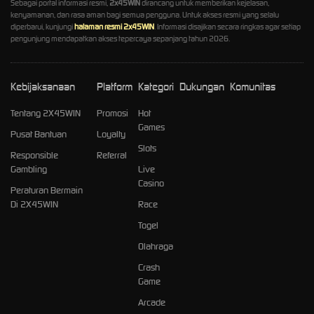
Sebagai portal informasi resmi,
2x45WIN
dirancang untuk memberikan kejelasan,
kenyamanan, dan rasa aman bagi semua pengguna. Untuk akses resmi yang selalu
diperbarui, kunjungi
halaman resmi 2x45WIN
. Informasi disajikan secara ringkas agar setiap
pengunjung mendapatkan akses tepercaya sepanjang tahun 2026.
Kebijaksanaan
Platform
Kategori
Dukungan
Komunitas
Tentang 2X45WIN
Promosi
Hot
Games
Pusat Bantuan
Loyalty
Slots
Responsible
Referral
Gambling
Live
Casino
Peraturan Bermain
Di 2X45WIN
Race
Togel
Olahraga
Crash
Game
Arcade