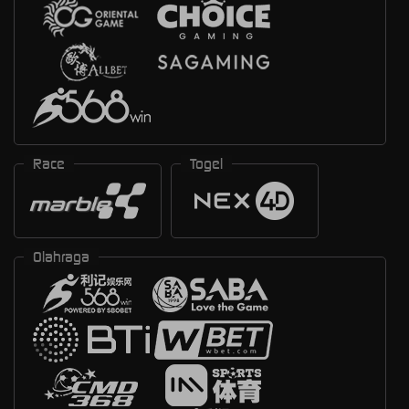
Race
Togel
Olahraga