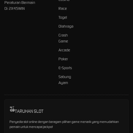
Peraturan Bermain
Di 2X45WIN
Race
Togel
Olahraga
Crash
Game
Arcade
Poker
E-Sports
Sabung
Ayam
TARUHAN SLOT
Penyedia slot online dengan beragam pilihan game menarik yang memudahkan
pemain untuk mencapai jackpot