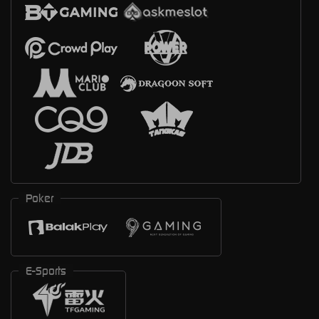
Poker
E-Sports