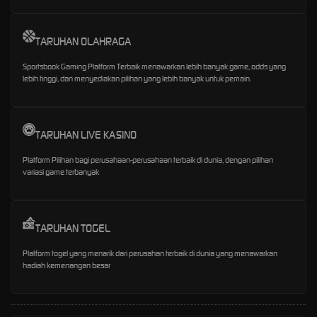
TARUHAN OLAHRAGA
Sportsbook Gaming Platform Terbaik menawarkan lebih banyak game, odds yang
lebih tinggi, dan menyediakan pilihan yang lebih banyak untuk pemain.
TARUHAN LIVE KASINO
Platform Pilihan bagi perusahaan-perusahaan terbaik di dunia, dengan pilihan
variasi game terbanyak
TARUHAN TOGEL
Platform togel yang menarik dari perusahan terbaik di dunia yang menawarkan
hadiah kemenangan besar