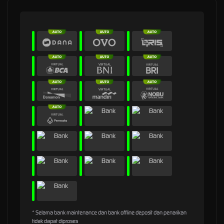
* Selama bank maintenance dan bank offline deposit dan penarikan
tidak dapat diproses