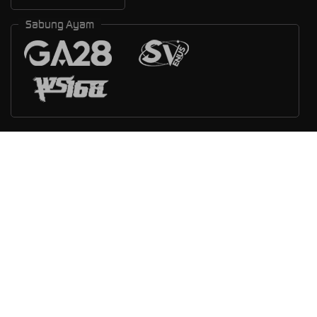
Sabung Ayam