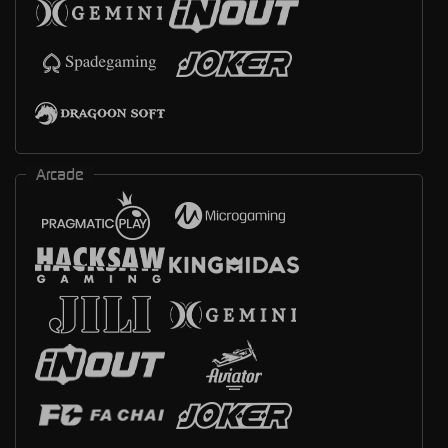
Arcade