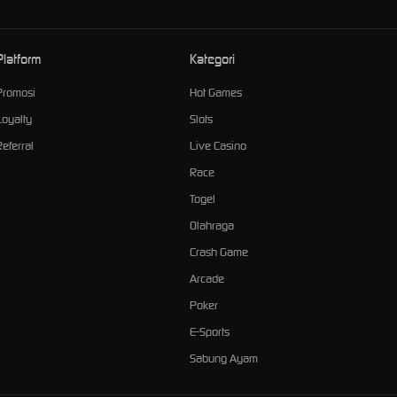
Platform
Kategori
Promosi
Hot Games
Loyalty
Slots
Referral
Live Casino
Race
Togel
Olahraga
Crash Game
Arcade
Poker
E-Sports
Sabung Ayam