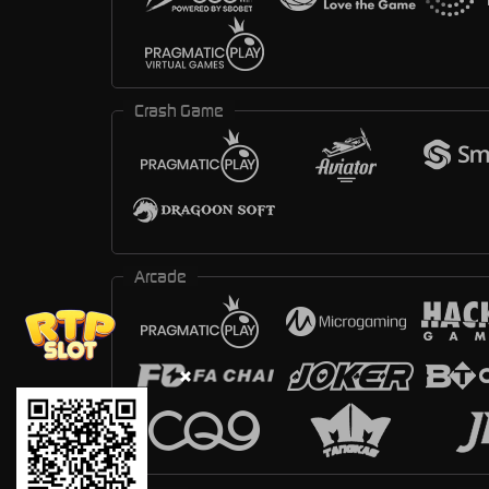
Crash Game
Arcade