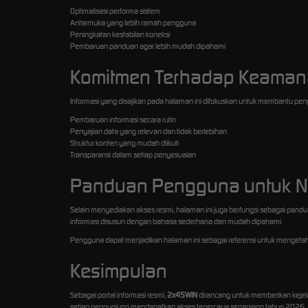
Optimalisasi performa sistem
Antarmuka yang lebih ramah pengguna
Peningkatan kestabilan koneksi
Pembaruan panduan agar lebih mudah dipahami
Komitmen Terhadap Keamana
Informasi yang disajikan pada halaman ini difokuskan untuk membantu peng
Pembaruan informasi secara rutin
Penyajian data yang relevan dan tidak berlebihan
Struktur konten yang mudah diikuti
Transparansi dalam setiap penyesuaian
Panduan Pengguna untuk N
Selain menyediakan akses resmi, halaman ini juga berfungsi sebagai pa
informasi disusun dengan bahasa sederhana dan mudah dipahami.
Pengguna dapat menjadikan halaman ini sebagai referensi untuk mengetahui 
Kesimpulan
Sebagai portal informasi resmi,
2x45WIN
dirancang untuk memberikan kejel
setiap pengunjung mendapatkan akses tepercaya sepanjang tahun 2026.