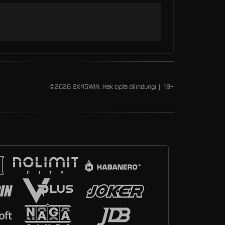
©2026 2X45WIN. Hak cipta dilindungi | 18+