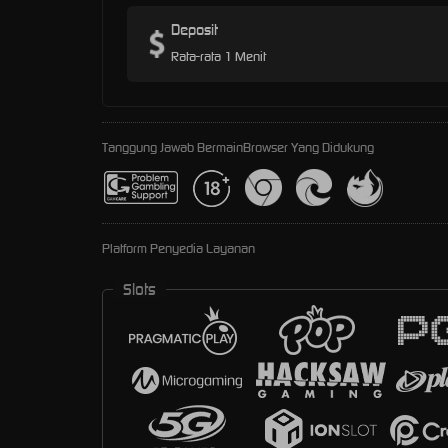
Deposit
Rata-rata 1 Menit
Tanggung Jawab Bermain
Browser Yang Didukung
Platform Penyedia Layanan
Slots