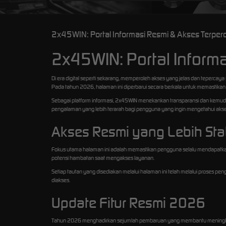
2x45WIN: Portal Informasi Resmi & Akses Terpe
2x45WIN: Portal Inform
Di era digital seperti sekarang, memperoleh akses yang jelas dan tepercay
Pada tahun 2026, halaman ini diperbarui secara berkala untuk memastikan
Sebagai platform informasi, 2x45WIN menekankan transparansi dan kemud
pengalaman yang lebih terarah bagi pengguna yang ingin mengetahui akses
Akses Resmi yang Lebih Sta
Fokus utama halaman ini adalah memastikan pengguna selalu mendapatkan 
potensi hambatan saat mengakses layanan.
Setiap tautan yang disediakan melalui halaman ini telah melalui proses pe
diakses.
Update Fitur Resmi 2026
Tahun 2026 menghadirkan sejumlah pembaruan yang membantu meningkatkan