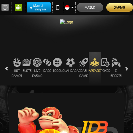
Main di
MASUK
DAFTAR
Telegram
HOT
SLOTS
LIVE
RACE
TOGEL
OLAHRAGA
CRASH
ARCADE
POKER
E-
SABUN
GAMES
CASINO
GAME
SPORTS
AYAM