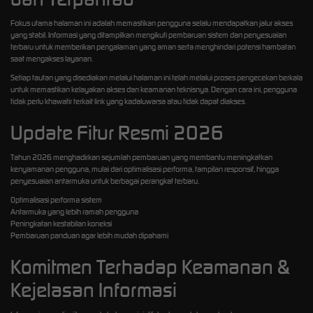
Fokus utama halaman ini adalah memastikan pengguna selalu mendapatkan jalur akses
yang stabil. Informasi yang ditampilkan mengikuti pembaruan sistem dan penyesuaian
terbaru untuk memberikan pengalaman yang aman serta menghindari potensi hambatan
saat mengakses layanan.
Setiap tautan yang disediakan melalui halaman ini telah melalui proses pengecekan berkala
untuk memastikan kelayakan akses dan keamanan teknisnya. Dengan cara ini, pengguna
tidak perlu khawatir terkait link yang kadaluwarsa atau tidak dapat diakses.
Update Fitur Resmi 2026
Tahun 2026 menghadirkan sejumlah pembaruan yang membantu meningkatkan
kenyamanan pengguna, mulai dari optimalisasi performa, tampilan responsif, hingga
penyesuaian antarmuka untuk berbagai perangkat terbaru.
Optimalisasi performa sistem
Antarmuka yang lebih ramah pengguna
Peningkatan kestabilan koneksi
Pembaruan panduan agar lebih mudah dipahami
Komitmen Terhadap Keamanan &
Kejelasan Informasi