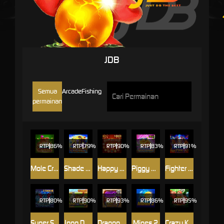
JDB
Semua
Arcade
Fishing
permainan
RTP
86%
RTP
79%
RTP
90%
RTP
83%
RTP
91%
Mole Crash
Shade Dragons Fishing
Happy New Year
Piggy Bank TapTap
Fighter Fire
RTP
80%
RTP
90%
RTP
93%
RTP
86%
RTP
95%
Super Super Fruit
Jogo Do Bicho
Dragon Master
Mines 2
Crazy King Kong