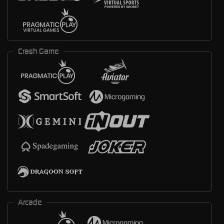
Crash Game
Arcade