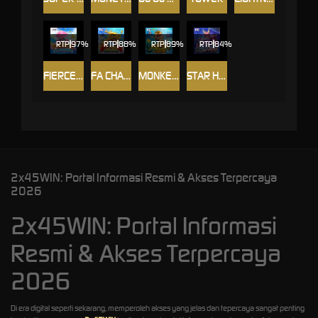
RTP
97%
RTP
88%
RTP
89%
RTP
84%
FIERCE FISHING
FA CHAI FISHING
MONKEY KING FISHING
STAR HUNTER
2x45WIN: Portal Informasi Resmi & Akses Terpercaya
2026
2x45WIN: Portal Informasi
Resmi & Akses Terpercaya
2026
Di era digital seperti sekarang, memperoleh akses yang jelas dan tepercaya sangat penting