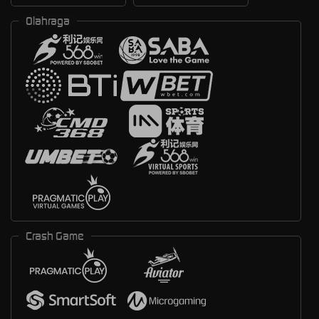
Olahraga
Crash Game