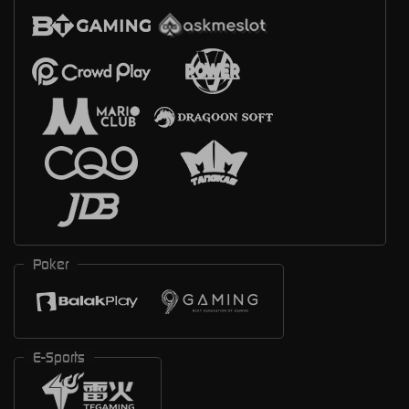
Poker
E-Sports