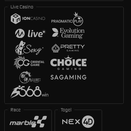
Live Casino
Race
Togel