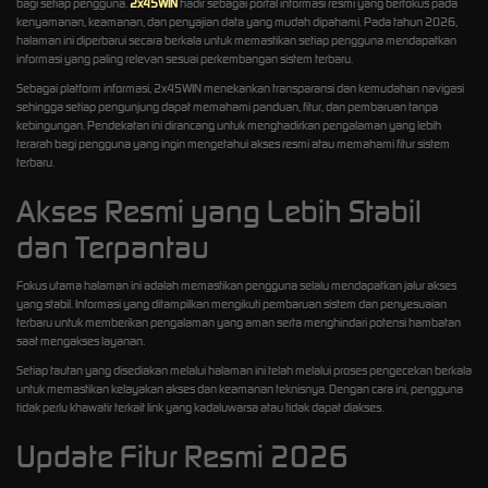
bagi setiap pengguna.
2x45WIN
hadir sebagai portal informasi resmi yang berfokus pada
kenyamanan, keamanan, dan penyajian data yang mudah dipahami. Pada tahun 2026,
halaman ini diperbarui secara berkala untuk memastikan setiap pengguna mendapatkan
informasi yang paling relevan sesuai perkembangan sistem terbaru.
Sebagai platform informasi, 2x45WIN menekankan transparansi dan kemudahan navigasi
sehingga setiap pengunjung dapat memahami panduan, fitur, dan pembaruan tanpa
kebingungan. Pendekatan ini dirancang untuk menghadirkan pengalaman yang lebih
terarah bagi pengguna yang ingin mengetahui akses resmi atau memahami fitur sistem
terbaru.
Akses Resmi yang Lebih Stabil
dan Terpantau
Fokus utama halaman ini adalah memastikan pengguna selalu mendapatkan jalur akses
yang stabil. Informasi yang ditampilkan mengikuti pembaruan sistem dan penyesuaian
terbaru untuk memberikan pengalaman yang aman serta menghindari potensi hambatan
saat mengakses layanan.
Setiap tautan yang disediakan melalui halaman ini telah melalui proses pengecekan berkala
untuk memastikan kelayakan akses dan keamanan teknisnya. Dengan cara ini, pengguna
tidak perlu khawatir terkait link yang kadaluwarsa atau tidak dapat diakses.
Update Fitur Resmi 2026