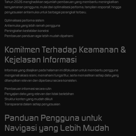
Tahun 2026 menghadirkan sejumlah pembaruan yang membantu meningkatkan
kenyamanan pengguna, mulai dari optimalisasi performa, tampilan responsif, hingga
penyesuaian antarmuka untuk berbagai perangkat terbaru.
Optimalisasi performa sistem
Antarmuka yang lebih ramah pengguna
Peningkatan kestabilan koneksi
Pembaruan panduan agar lebih mudah dipahami
Komitmen Terhadap Keamanan &
Kejelasan Informasi
Informasi yang disajikan pada halaman ini difokuskan untuk membantu pengguna
mengenali akses resmi, memahami fungsi fitur, serta memastikan setiap data yang
ditampilkan relevan dan diperbarui secara konsisten.
Pembaruan informasi secara rutin
Penyajian data yang relevan dan tidak berlebihan
Struktur konten yang mudah diikuti
Transparansi dalam setiap penyesuaian
Panduan Pengguna untuk
Navigasi yang Lebih Mudah