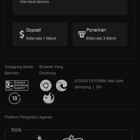
tidak dapat diproses
Deposit
Penarikan
Rata-rata 1 Menit
Rata-rata 3 Menit
Tanggung Jawab
Browser Yang
Bermain
Didukung
©2026 2X45WIN. Hak cipta
dilindungi | 18+
Platform Penyedia Layanan
Slots