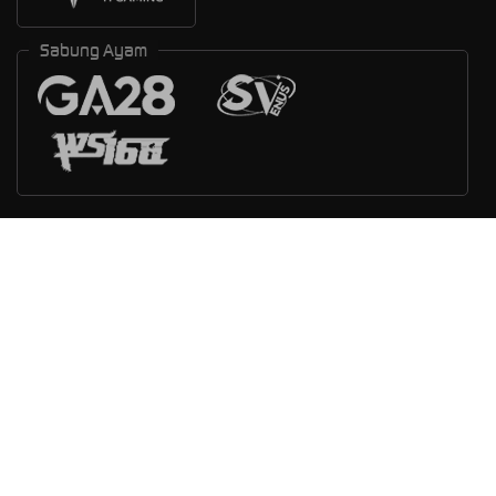
Sabung Ayam