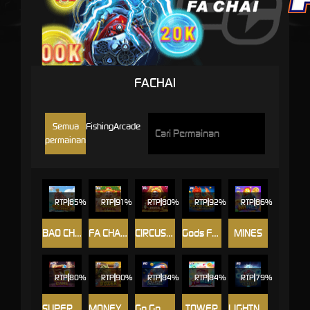
FACHAI
Semua
Fishing
Arcade
permainan
RTP
85%
RTP
91%
RTP
80%
RTP
92%
RTP
86%
BAO CHUAN FISHING
FA CHAI DOZER
CIRCUS DOZER
Gods Fortune Fishing
MINES
RTP
80%
RTP
90%
RTP
84%
RTP
84%
RTP
79%
SUPER COLOR GAME
MONEY TREE DOZER
Go Go Rise
TOWER
LIGHTNING BOMB