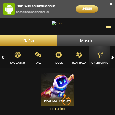
×
2X45WIN Aplikasi Mobile
UNDUH
Jangan tampilkan lagi hari ini
Daftar
Masuk
S
LIVE CASINO
RACE
TOGEL
OLAHRAGA
CRASH GAME
PP Casino