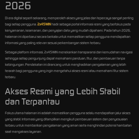
2026
Di era digital seperti sekarang, memperoleh akses yang jelas dan tepercaya sangat penting
bagi setiap pengguna.
2x45WIN
hadir sebagai portal informasi resmi yang berfokus pada
kenyamanan, keamanan, dan penyajian data yang mudah dipahami. Pada tahun 2026,
halaman ini diperbarui secara berkala untuk memastikan setiap pengguna mendapatkan
informasi yang paling relevan sesuai perkembangan sistem terbaru.
Sebagai platform informasi, 2x45WIN menekankan transparansi dan kemudahan navigasi
sehingga setiap pengunjung dapat memahami panduan, fitur, dan pembaruan tanpa
kebingungan. Pendekatan ini dirancang untuk menghadirkan pengalaman yang lebih
terarah bagi pengguna yang ingin mengetahui akses resmi atau memahami fitur sistem
terbaru.
Akses Resmi yang Lebih Stabil
dan Terpantau
Fokus utama halaman ini adalah memastikan pengguna selalu mendapatkan jalur akses
yang stabil. Informasi yang ditampilkan mengikuti pembaruan sistem dan penyesuaian
terbaru untuk memberikan pengalaman yang aman serta menghindari potensi hambatan
saat mengakses layanan.