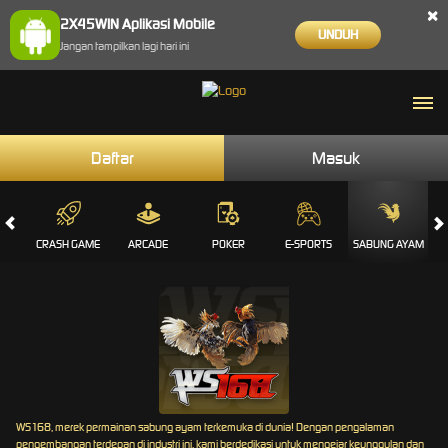
×
2X45WIN Aplikasi Mobile
UNDUH
Jangan tampilkan lagi hari ini
Daftar
Masuk
AGA
CRASH GAME
ARCADE
POKER
E-SPORTS
SABUNG AYAM
WS168, merek permainan sabung ayam terkemuka di dunia! Dengan pengalaman
pengembangan terdepan di industri ini, kami berdedikasi untuk mengejar keunggulan dan