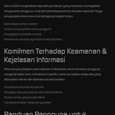
Tahun 2026 menghadirkan sejumlah pembaruan yang membantu meningkatkan
kenyamanan pengguna, mulai dari optimalisasi performa, tampilan responsif, hingga
penyesuaian antarmuka untuk berbagai perangkat terbaru.
Optimalisasi performa sistem
Antarmuka yang lebih ramah pengguna
Peningkatan kestabilan koneksi
Pembaruan panduan agar lebih mudah dipahami
Komitmen Terhadap Keamanan &
Kejelasan Informasi
Informasi yang disajikan pada halaman ini difokuskan untuk membantu pengguna
mengenali akses resmi, memahami fungsi fitur, serta memastikan setiap data yang
ditampilkan relevan dan diperbarui secara konsisten.
Pembaruan informasi secara rutin
Penyajian data yang relevan dan tidak berlebihan
Struktur konten yang mudah diikuti
Transparansi dalam setiap penyesuaian
Panduan Pengguna untuk