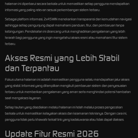
halaman ini diperbarui secara berkala untuk memastikan setiap pengguna mendapatkan
informasi yang paling relevan sesuai perkembangan sistem terbaru.
Sebagai platform informasi, 2x45WIN menekankan transparansi dan kemudahan navigasi
sehingga setiap pengunjung dapat memahami panduan, fitur, dan pembaruan tanpa
kebingungan. Pendekatan ini dirancang untuk menghadirkan pengalaman yang lebih
terarah bagi pengguna yang ingin mengetahui akses resmi atau memahami fitur sistem
terbaru.
Akses Resmi yang Lebih Stabil
dan Terpantau
Fokus utama halaman ini adalah memastikan pengguna selalu mendapatkan jalur akses
yang stabil. Informasi yang ditampilkan mengikuti pembaruan sistem dan penyesuaian
terbaru untuk memberikan pengalaman yang aman serta menghindari potensi hambatan
saat mengakses layanan.
Setiap tautan yang disediakan melalui halaman ini telah melalui proses pengecekan
berkala untuk memastikan kelayakan akses dan keamanan teknisnya. Dengan cara ini,
pengguna tidak perlu khawatir terkait link yang kadaluwarsa atau tidak dapat diakses.
Update Fitur Resmi 2026