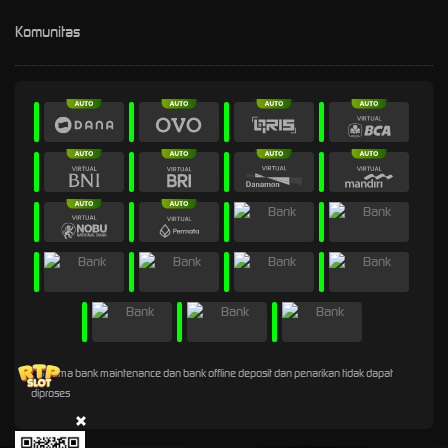
Komunitas
* Selama bank maintenance dan bank offline deposit dan penarikan tidak dapat
diproses