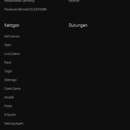
Responsible Gambling
Referral
Peraturan Bermain Di 2X45WIN
Kategori
Dukungan
Hot Games
Slots
Live Casino
Race
Togel
Olahraga
Crash Game
Arcade
Poker
E-Sports
Sabung Ayam