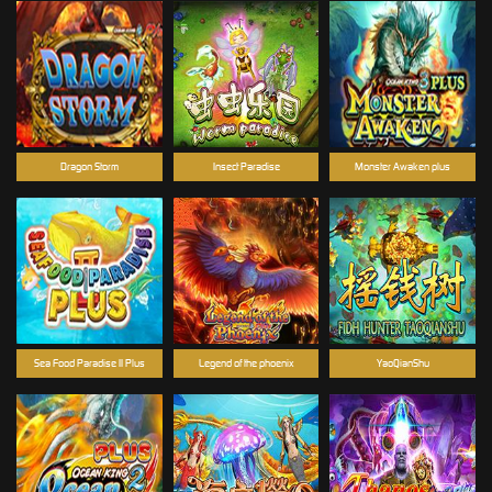
Dragon Storm
Insect Paradise
Monster Awaken plus
Sea Food Paradise II Plus
Legend of the phoenix
YaoQianShu