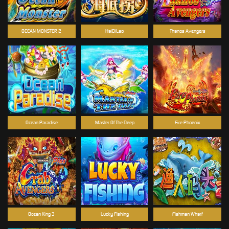
OCEAN MONSTER 2
HaiDiLao
Thanos Avengers
Ocean Paradise
Master Of The Deep
Fire Phoenix
Ocean King 3
Lucky Fishing
Fishman Wharf