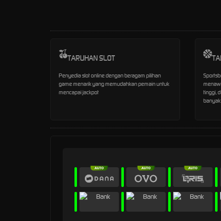
TARUHAN SLOT
TA
Penyedia slot online dengan beragam pilihan
Sportsb
game menarik yang memudahkan pemain untuk
menawar
mencapai jackpot
tinggi,
banyak 