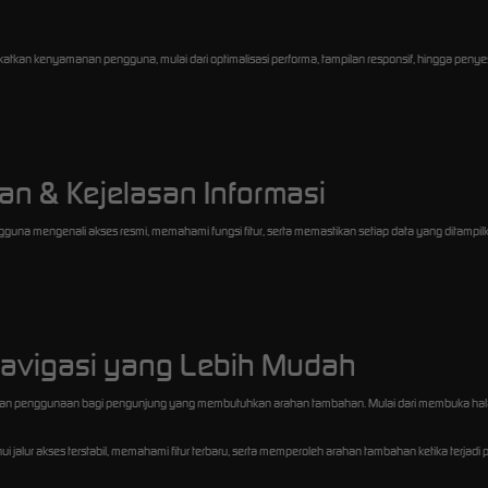
 kenyamanan pengguna, mulai dari optimalisasi performa, tampilan responsif, hingga penyesu
n & Kejelasan Informasi
guna mengenali akses resmi, memahami fungsi fitur, serta memastikan setiap data yang ditampilka
avigasi yang Lebih Mudah
nduan penggunaan bagi pengunjung yang membutuhkan arahan tambahan. Mulai dari membuka hala
jalur akses terstabil, memahami fitur terbaru, serta memperoleh arahan tambahan ketika terjadi 