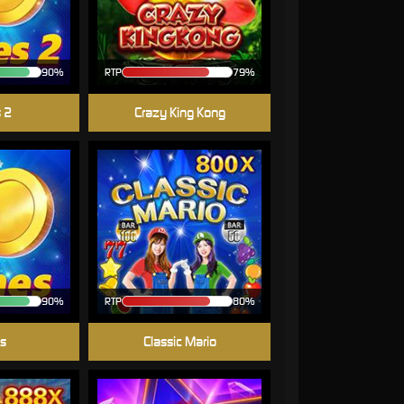
90%
RTP
79%
 2
Crazy King Kong
90%
RTP
80%
s
Classic Mario