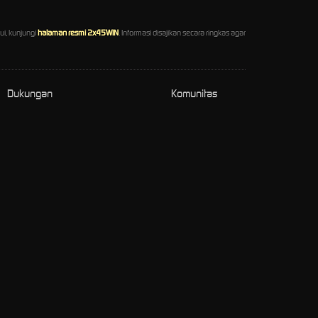
i, kunjungi
halaman resmi 2x45WIN
. Informasi disajikan secara ringkas agar
Dukungan
Komunitas