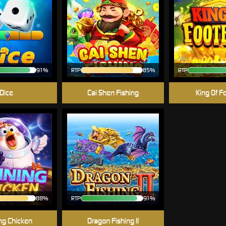
91%
RTP
85%
RTP
Dice
Cai Shen Fishing
King Of Fo
88%
RTP
91%
ng Chicken
Dragon Fishing II