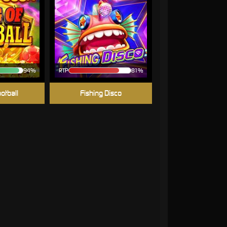
94%
RTP
81%
otball
Fishing Disco