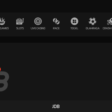
 GAMES
SLOTS
LIVE CASINO
RACE
TOGEL
OLAHRAGA
CRASH
JDB