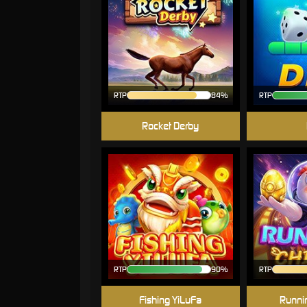
RTP
84%
RTP
Rocket Derby
RTP
90%
RTP
Fishing YiLuFa
Runni